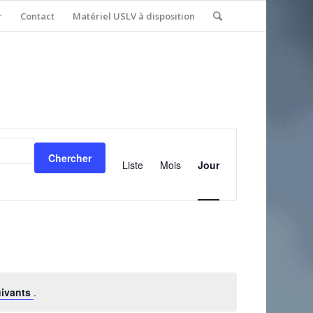
r
Contact
Matériel USLV à disposition
Navigation
de
Chercher
vues
Liste
Mois
Jour
Évènement
uivants
.