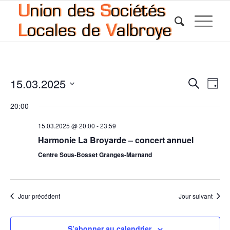
Reche
Nav
15.03.2025
Recherche
Jour
de
et
Sélectionnez
vue
20:00
une
naviga
Év
date.
de
15.03.2025 @ 20:00
-
23:59
Harmonie La Broyarde – concert annuel
vues
Centre Sous-Bosset Granges-Marnand
Évène
Jour précédent
Jour suivant
S’abonner au calendrier