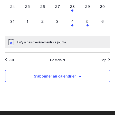
0
0
0
0
1
0
0
24
25
26
27
28
29
30
évènement,
évènement,
évènement,
évènement,
évènement,
évènement,
évèneme
0
0
0
0
1
1
0
31
1
2
3
4
5
6
évènement,
évènement,
évènement,
évènement,
évènement,
évènement,
évènem
Il n’y a pas d’évènements ce jour là.
Juil
Ce mois-ci
Sep
S’abonner au calendrier