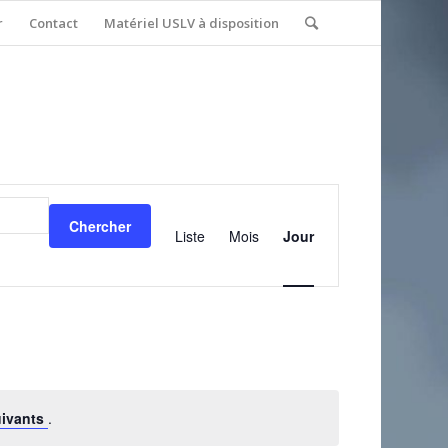
r
Contact
Matériel USLV à disposition
Navigation
de
Chercher
vues
Liste
Mois
Jour
Évènement
uivants
.