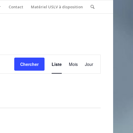
r
Contact
Matériel USLV à disposition
Navigation
de
Chercher
Liste
Mois
Jour
vues
Évènement