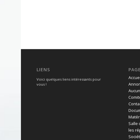
LIENS
PAG
Accuei
Voici quelques liens intéressants pour
Annon
vous !
Aucun
Comit
Conta
Docum
Matéri
Salle
les ré
Socié