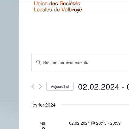
Recherche
Saisir
et
mot-
navigation
clé.
Rechercher
de
02.02.2024
 - 
Évènements
Aujourd’hui
vues
par
Sélectionnez
mot-
Évènements
une
clé.
février 2024
date.
02.02.2024 @ 20:15
-
23:59
VEN