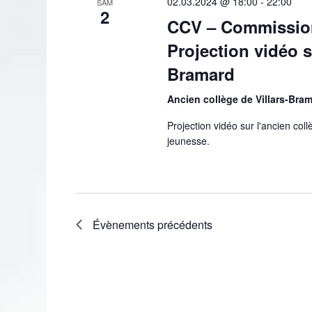
02.03.2024 @ 18:00
-
22:00
SAM
2
CCV – Commission 
Projection vidéo s
Bramard
Ancien collège de Villars-Bra
Projection vidéo sur l'ancien coll
jeunesse.
Évènements
précédents