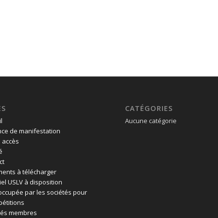
ES
CATÉGORIES
l
Aucune catégorie
ce de manifestation
 accès
é
ct
ents à télécharger
el USLV à disposition
 occupée par les sociétés pour
pétitions
tés membres