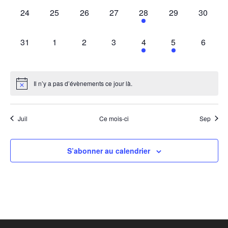
0
0
0
0
1
0
0
24
25
26
27
28
29
30
évènement,
évènement,
évènement,
évènement,
évènement,
évènement,
évèneme
0
0
0
0
1
1
0
31
1
2
3
4
5
6
évènement,
évènement,
évènement,
évènement,
évènement,
évènement,
évènem
Il n’y a pas d’évènements ce jour là.
Juil
Ce mois-ci
Sep
S’abonner au calendrier