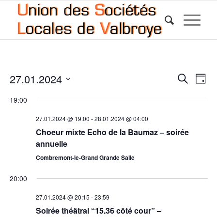
Reche
Nav
27.01.2024
Recherche
Jour
de
et
Sélectionnez
vue
19:00
une
naviga
Év
date.
de
27.01.2024 @ 19:00
-
28.01.2024 @ 04:00
Choeur mixte Echo de la Baumaz – soirée
vues
annuelle
Évène
Combremont-le-Grand Grande Salle
20:00
27.01.2024 @ 20:15
-
23:59
Soirée théâtral “15.36 côté cour” –