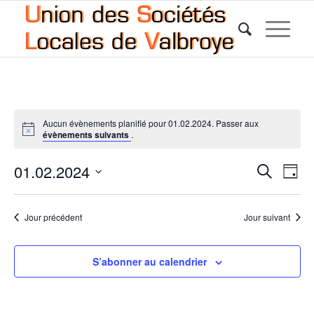
Aucun évènements planifié pour 01.02.2024. Passer aux
évènements suivants
.
Reche
Nav
01.02.2024
Recherche
Jour
de
et
Sélectionnez
vue
une
naviga
Év
Jour précédent
Jour suivant
date.
de
vues
S’abonner au calendrier
Évène