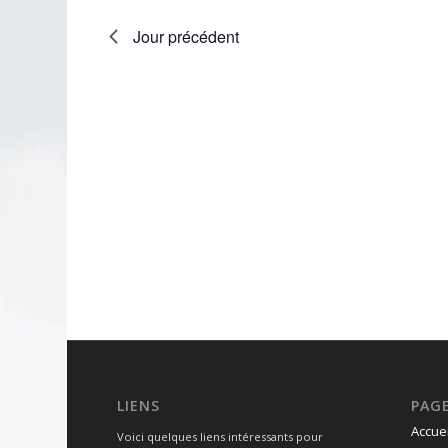
Jour précédent
LIENS
PAG
Accuei
Voici quelques liens intéressants pour