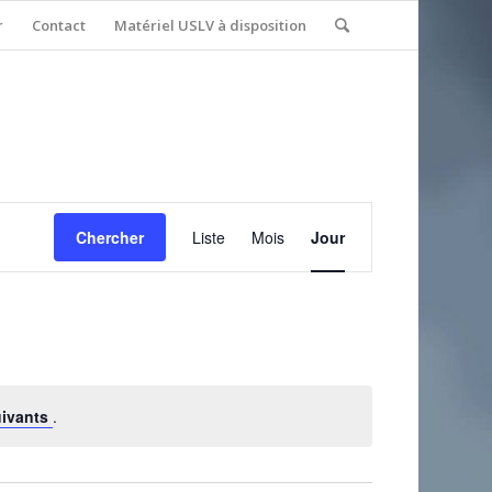
r
Contact
Matériel USLV à disposition
Navigation
de
Chercher
Liste
Mois
Jour
vues
Évènement
uivants
.