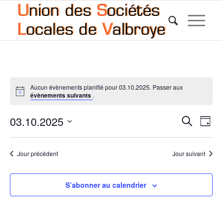
Aucun évènements planifié pour 03.10.2025. Passer aux
évènements suivants
.
Reche
Nav
03.10.2025
Recherche
Jour
de
et
Sélectionnez
vue
une
naviga
Év
Jour précédent
Jour suivant
date.
de
vues
S’abonner au calendrier
Évène