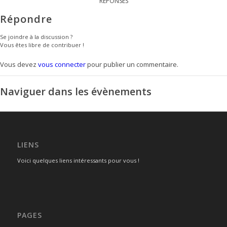
RÉPONSES
Répondre
Se joindre à la discussion ?
Vous êtes libre de contribuer !
Vous devez
vous connecter
pour publier un commentaire.
Naviguer dans les évènements
LIENS
Voici quelques liens intéressants pour vous !
PAGES