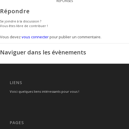
RÉPONSES
Répondre
Se joindre à la discussion ?
Vous êtes libre de contribuer !
Vous devez
vous connecter
pour publier un commentaire.
Naviguer dans les évènements
LIENS
Voici quelques liens intéressants pour vous !
PAGES