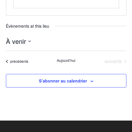
Évènements at this lieu
À venir
Sélectionnez
une
Évènements
Aujourd’hui
suivants
Évènements
date.
précédents
S’abonner au calendrier