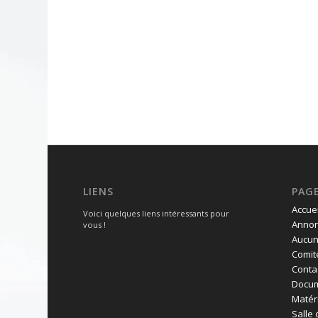
LIENS
PAG
Accuei
Voici quelques liens intéressants pour
Annon
vous !
Aucun
Comit
Conta
Docum
Matéri
Salle