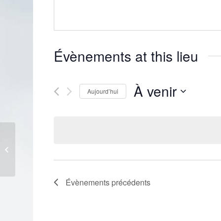
Évènements at this lieu
À venir
Aujourd’hui
Sélectionnez
une
date.
Combremont-le-Grand Grande Salle
Évènements
précédents