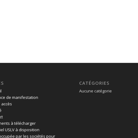
ES
CATÉGORIES
l
Aucune catégorie
ce de manifestation
 accès
é
ct
ents à télécharger
el USLV à disposition
 occupée par les sociétés pour