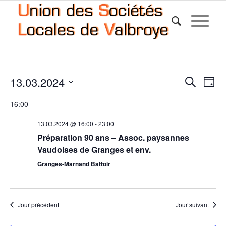
Reche
Nav
13.03.2024
Recherche
Jour
de
et
Sélectionnez
vue
16:00
une
naviga
Év
date.
de
13.03.2024 @ 16:00
-
23:00
Préparation 90 ans – Assoc. paysannes
vues
Vaudoises de Granges et env.
Évène
Granges-Marnand Battoir
Jour précédent
Jour suivant